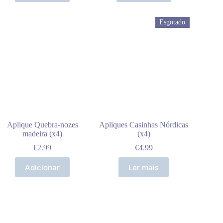
Esgotado
Aplique Quebra-nozes
Apliques Casinhas Nórdicas
madeira (x4)
(x4)
€
2.99
€
4.99
Adicionar
Ler mais