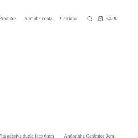
Produtos
A minha conta
Carrinho
€
0.00
Carrinho
de
compras
Fita adesiva dupla face 6mm
Andorinha Cerâmica 9cm