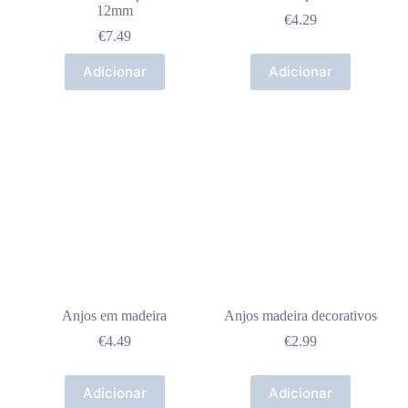
12mm
€
4.29
€
7.49
Adicionar
Adicionar
Anjos em madeira
Anjos madeira decorativos
€
4.49
€
2.99
Adicionar
Adicionar