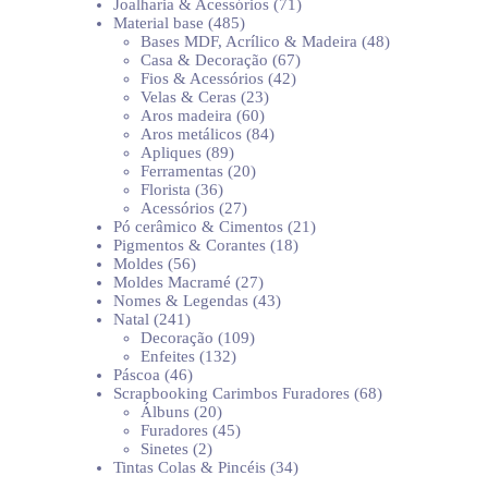
produtos
71
Joalharia & Acessórios
71
485
produtos
Material base
485
produtos
48
Bases MDF, Acrílico & Madeira
48
67
produtos
Casa & Decoração
67
42
produtos
Fios & Acessórios
42
23
produtos
Velas & Ceras
23
60
produtos
Aros madeira
60
produtos
84
Aros metálicos
84
89
produtos
Apliques
89
produtos
20
Ferramentas
20
36
produtos
Florista
36
produtos
27
Acessórios
27
produtos
21
Pó cerâmico & Cimentos
21
18
produtos
Pigmentos & Corantes
18
56
produtos
Moldes
56
produtos
27
Moldes Macramé
27
produtos
43
Nomes & Legendas
43
241
produtos
Natal
241
produtos
109
Decoração
109
132
produtos
Enfeites
132
46
produtos
Páscoa
46
produtos
68
Scrapbooking Carimbos Furadores
68
20
produtos
Álbuns
20
produtos
45
Furadores
45
2
produtos
Sinetes
2
produtos
34
Tintas Colas & Pincéis
34
produtos