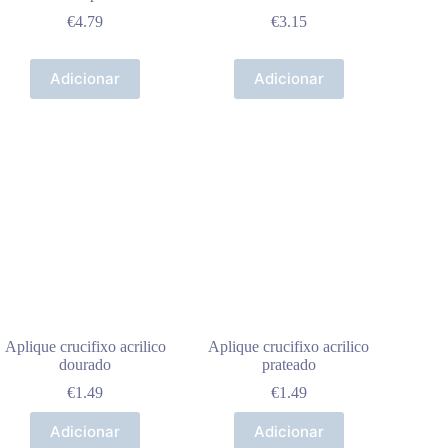
€
4.79
€
3.15
Adicionar
Adicionar
Aplique crucifixo acrilico
Aplique crucifixo acrilico
dourado
prateado
€
1.49
€
1.49
Adicionar
Adicionar