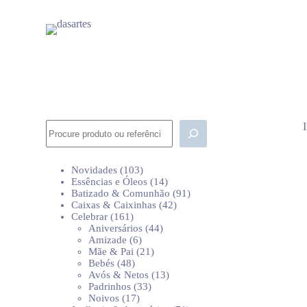
P
u
l
a
r
p
a
r
a
o
Pesquisar
c
o
n
103
Novidades
103
t
produtos
14
Essências e Óleos
14
e
produtos
91
Batizado & Comunhão
91
ú
42
produtos
Caixas & Caixinhas
42
d
161
produtos
Celebrar
161
o
produtos
44
Aniversários
44
6
produtos
Amizade
6
produtos
21
Mãe & Pai
21
48
produtos
Bebés
48
produtos
13
Avós & Netos
13
33
produtos
Padrinhos
33
17
produtos
Noivos
17