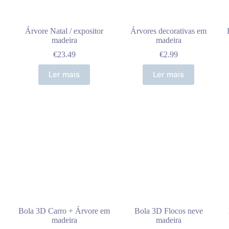
Árvore Natal / expositor
Árvores decorativas em
madeira
madeira
€
23.49
€
2.99
Ler mais
Ler mais
Bola 3D Carro + Árvore em
Bola 3D Flocos neve
madeira
madeira