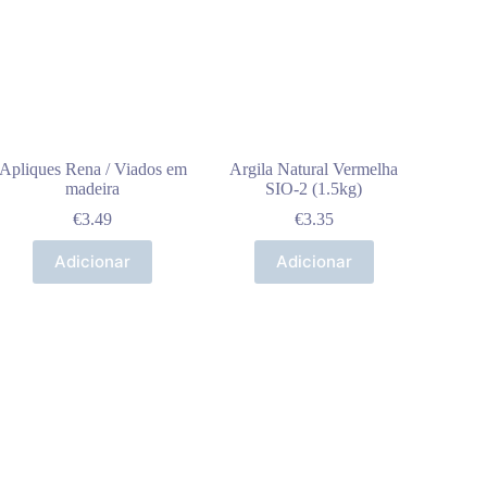
Apliques Rena / Viados em
Argila Natural Vermelha
madeira
SIO-2 (1.5kg)
€
3.49
€
3.35
Adicionar
Adicionar