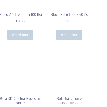
Bloco A5 Premium (100 fls)
Bloco Sketchbook 60 fls
€
4.30
€
4.35
Adicionar
Adicionar
Bola 3D Quebra-Nozes em
Bolacha c/ nome
madeira
personalizado