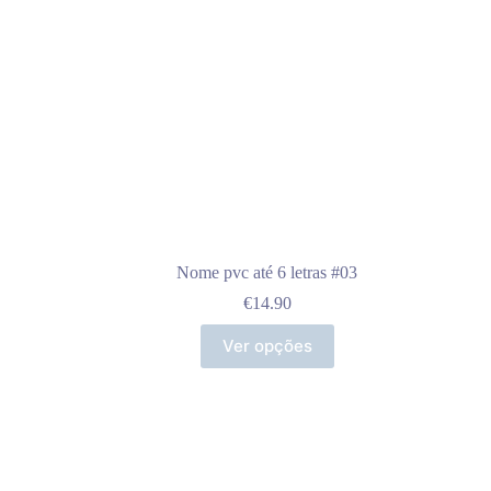
Nome pvc até 6 letras #03
€
14.90
Ver opções