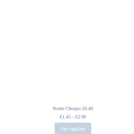
Nome Choupo 20-40
Price
€
1.45
–
€
2.90
range:
This
€1.45
Ver opções
product
through