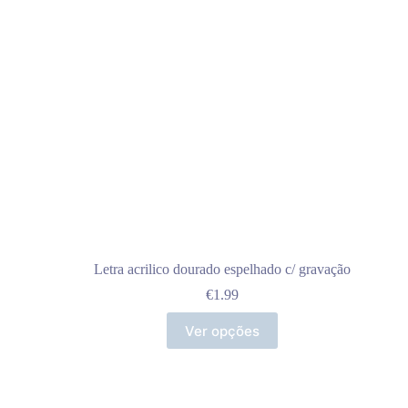
chosen
on
the
product
page
Letra acrilico dourado espelhado c/ gravação
€
1.99
Ver opções