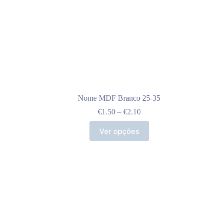
Nome MDF Branco 25-35
Price
€
1.50
–
€
2.10
range:
This
€1.50
Ver opções
product
through
has
€2.10
multiple
variants.
The
options
may
be
chosen
on