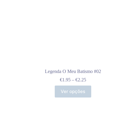
Legenda O Meu Batismo #02
Price
€
1.95
–
€
2.25
range:
This
€1.95
Ver opções
product
through
has
€2.25
multiple
variants.
The
options
may
be