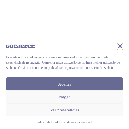
be
chosen
on
the
product
page
Este site utiliza cookies para proporcionar uma melhor e mais personalizada
experiência de nevagação. Consentir a sua utilização permitirá a melhor utilização do
website. O não consentimento pode afetar negativamente a utilização do website.
Aceitar
Nome de parede #02
Negar
Price
€
7.50
–
€
9.90
range:
This
€7.50
Ver opções
Ver preferências
product
through
has
€9.90
multiple
Política de Cookies
Política de privacidade
variants.