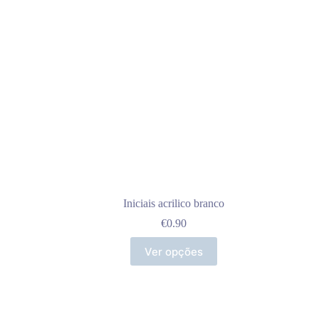
Iniciais acrilico branco
€
0.90
This
Ver opções
product
has
multiple
variants.
The