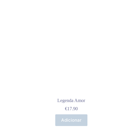
options
may
be
chosen
on
the
product
page
Legenda Amor
€
17.90
Adicionar