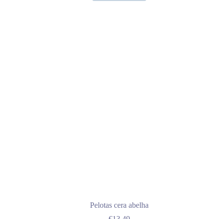
Pelotas cera abelha
€
13.49