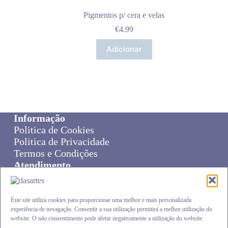
Pigmentos p/ cera e velas
€
4.99
Adicionar
Informação
Politica de Cookies
Politica de Privacidade
Termos e Condições
Atendimento
Sobre Nós
Livro de Reclamações
Online Disput Resolution
Este site utiliza cookies para proporcionar uma melhor e mais personalizada
experiência de nevagação. Consentir a sua utilização permitirá a melhor utilização do
Cliente
website. O não consentimento pode afetar negativamente a utilização do website.
Carrinho