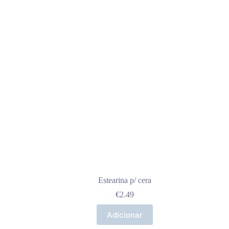
Estearina p/ cera
€
2.49
Adicionar