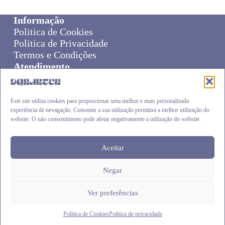
Informação
Politica de Cookies
Politica de Privacidade
Termos e Condições
Atendimento
Sobre Nós
Livro de Reclamações
Online Disput Resolution
Este site utiliza cookies para proporcionar uma melhor e mais personalizada
experiência de nevagação. Consentir a sua utilização permitirá a melhor utilização do
Cliente
website. O não consentimento pode afetar negativamente a utilização do website.
Carrinho
Envios e Devoluções
Finalizar Compra
Aceitar
Negar
DASARTES
.pt © 2026
Ver preferências
Política de Cookies
Política de privacidade
Siga-nos:
Facebook
|
Instagram