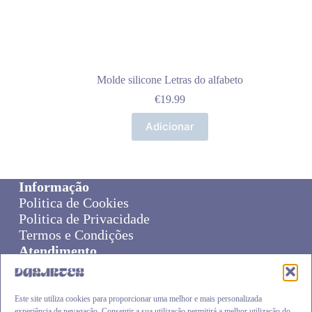
Molde silicone Letras do alfabeto
€
19.99
Adicionar
Informação
Politica de Cookies
Politica de Privacidade
Termos e Condições
Atendimento
Sobre Nós
Livro de Reclamações
Online Disput Resolution
Este site utiliza cookies para proporcionar uma melhor e mais personalizada
experiência de nevagação. Consentir a sua utilização permitirá a melhor utilização do