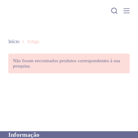
P
u
l
a
r
p
a
Início
Artigo
r
a
o
Não foram encontrados produtos correspondentes à sua
c
pesquisa.
o
n
t
e
ú
d
o
Informação