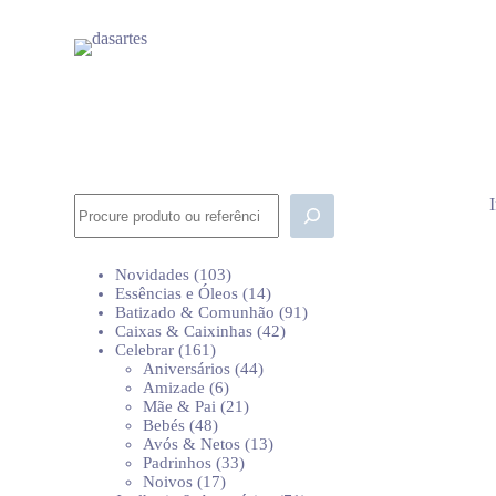
P
u
l
a
r
p
a
r
a
o
Pesquisar
c
o
n
103
Novidades
103
t
produtos
14
Essências e Óleos
14
e
produtos
91
Batizado & Comunhão
91
ú
42
produtos
Caixas & Caixinhas
42
d
161
produtos
Celebrar
161
o
produtos
44
Aniversários
44
6
produtos
Amizade
6
produtos
21
Mãe & Pai
21
48
produtos
Bebés
48
produtos
13
Avós & Netos
13
33
produtos
Padrinhos
33
17
produtos
Noivos
17