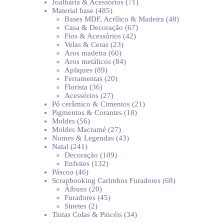
produtos
71
Joalharia & Acessórios
71
485
produtos
Material base
485
produtos
48
Bases MDF, Acrílico & Madeira
48
67
produtos
Casa & Decoração
67
42
produtos
Fios & Acessórios
42
23
produtos
Velas & Ceras
23
60
produtos
Aros madeira
60
produtos
84
Aros metálicos
84
89
produtos
Apliques
89
produtos
20
Ferramentas
20
36
produtos
Florista
36
produtos
27
Acessórios
27
produtos
21
Pó cerâmico & Cimentos
21
18
produtos
Pigmentos & Corantes
18
56
produtos
Moldes
56
produtos
27
Moldes Macramé
27
produtos
43
Nomes & Legendas
43
241
produtos
Natal
241
produtos
109
Decoração
109
132
produtos
Enfeites
132
46
produtos
Páscoa
46
produtos
68
Scrapbooking Carimbos Furadores
68
20
produtos
Álbuns
20
produtos
45
Furadores
45
2
produtos
Sinetes
2
produtos
34
Tintas Colas & Pincéis
34
produtos