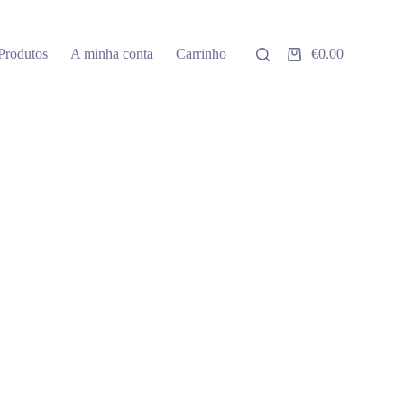
Produtos
A minha conta
Carrinho
€
0.00
Carrinho
de
compras