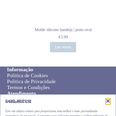
Molde silicone bandeja | prato oval
€
3.99
Ler mais
Informação
Politica de Cookies
Politica de Privacidade
Termos e Condições
Atendimento
Sobre Nós
Livro de Reclamações
Online Disput Resolution
Este site utiliza cookies para proporcionar uma melhor e mais personalizada
experiência de nevagação. Consentir a sua utilização permitirá a melhor utilização do