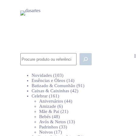
P
u
l
a
r
p
a
r
a
o
Pesquisar
c
o
n
103
Novidades
103
t
produtos
14
Essências e Óleos
14
e
produtos
91
Batizado & Comunhão
91
ú
42
produtos
Caixas & Caixinhas
42
d
161
produtos
Celebrar
161
o
produtos
44
Aniversários
44
6
produtos
Amizade
6
produtos
21
Mãe & Pai
21
48
produtos
Bebés
48
produtos
13
Avós & Netos
13
33
produtos
Padrinhos
33
17
produtos
Noivos
17