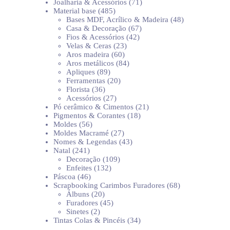
produtos
71
Joalharia & Acessórios
71
485
produtos
Material base
485
produtos
48
Bases MDF, Acrílico & Madeira
48
67
produtos
Casa & Decoração
67
42
produtos
Fios & Acessórios
42
23
produtos
Velas & Ceras
23
60
produtos
Aros madeira
60
produtos
84
Aros metálicos
84
89
produtos
Apliques
89
produtos
20
Ferramentas
20
36
produtos
Florista
36
produtos
27
Acessórios
27
produtos
21
Pó cerâmico & Cimentos
21
18
produtos
Pigmentos & Corantes
18
56
produtos
Moldes
56
produtos
27
Moldes Macramé
27
produtos
43
Nomes & Legendas
43
241
produtos
Natal
241
produtos
109
Decoração
109
132
produtos
Enfeites
132
46
produtos
Páscoa
46
produtos
68
Scrapbooking Carimbos Furadores
68
20
produtos
Álbuns
20
produtos
45
Furadores
45
2
produtos
Sinetes
2
produtos
34
Tintas Colas & Pincéis
34
produtos