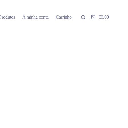
Produtos
A minha conta
Carrinho
€
0.00
Carrinho
de
compras