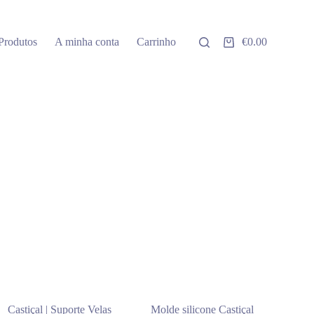
Produtos
A minha conta
Carrinho
€
0.00
Carrinho
de
compras
Castiçal | Suporte Velas
Molde silicone Castiçal