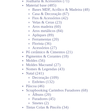
produtos
71
Joalharia & Acessórios
71
485
produtos
Material base
485
produtos
48
Bases MDF, Acrílico & Madeira
48
67
produtos
Casa & Decoração
67
42
produtos
Fios & Acessórios
42
23
produtos
Velas & Ceras
23
60
produtos
Aros madeira
60
produtos
84
Aros metálicos
84
89
produtos
Apliques
89
produtos
20
Ferramentas
20
36
produtos
Florista
36
produtos
27
Acessórios
27
produtos
21
Pó cerâmico & Cimentos
21
18
produtos
Pigmentos & Corantes
18
56
produtos
Moldes
56
produtos
27
Moldes Macramé
27
produtos
43
Nomes & Legendas
43
241
produtos
Natal
241
produtos
109
Decoração
109
132
produtos
Enfeites
132
46
produtos
Páscoa
46
produtos
68
Scrapbooking Carimbos Furadores
68
20
produtos
Álbuns
20
produtos
45
Furadores
45
2
produtos
Sinetes
2
produtos
34
Tintas Colas & Pincéis
34
produtos