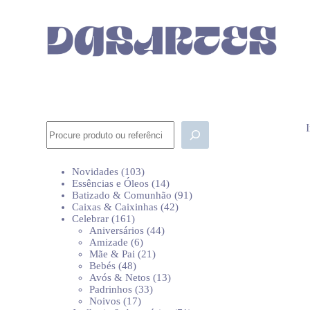
P
u
l
a
r
p
a
r
a
o
Pesquisar
c
o
n
103
Novidades
103
t
produtos
14
Essências e Óleos
14
e
produtos
91
Batizado & Comunhão
91
ú
42
produtos
Caixas & Caixinhas
42
d
161
produtos
Celebrar
161
o
produtos
44
Aniversários
44
6
produtos
Amizade
6
produtos
21
Mãe & Pai
21
48
produtos
Bebés
48
produtos
13
Avós & Netos
13
33
produtos
Padrinhos
33
17
produtos
Noivos
17