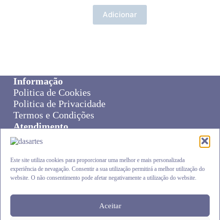
Adicionar
Informação
Politica de Cookies
Politica de Privacidade
Termos e Condições
Atendimento
Sobre Nós
Livro de Reclamações
Online Disput Resolution
Este site utiliza cookies para proporcionar uma melhor e mais personalizada
experiência de nevagação. Consentir a sua utilização permitirá a melhor utilização do
Cliente
website. O não consentimento pode afetar negativamente a utilização do website.
Carrinho
Envios e Devoluções
Finalizar Compra
Aceitar