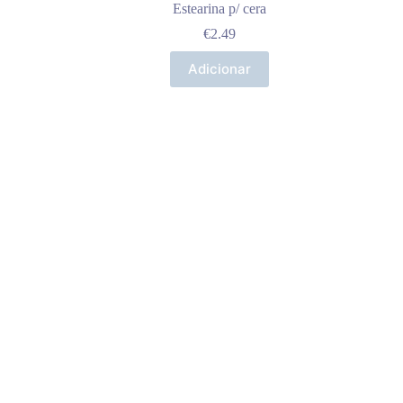
Estearina p/ cera
€
2.49
Adicionar