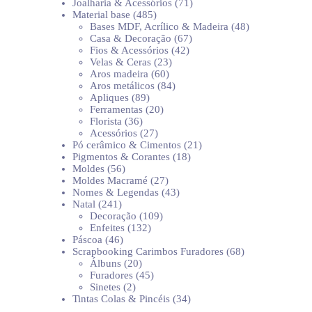
produtos
71
Joalharia & Acessórios
71
485
produtos
Material base
485
produtos
48
Bases MDF, Acrílico & Madeira
48
67
produtos
Casa & Decoração
67
42
produtos
Fios & Acessórios
42
23
produtos
Velas & Ceras
23
60
produtos
Aros madeira
60
produtos
84
Aros metálicos
84
89
produtos
Apliques
89
produtos
20
Ferramentas
20
36
produtos
Florista
36
produtos
27
Acessórios
27
produtos
21
Pó cerâmico & Cimentos
21
18
produtos
Pigmentos & Corantes
18
56
produtos
Moldes
56
produtos
27
Moldes Macramé
27
produtos
43
Nomes & Legendas
43
241
produtos
Natal
241
produtos
109
Decoração
109
132
produtos
Enfeites
132
46
produtos
Páscoa
46
produtos
68
Scrapbooking Carimbos Furadores
68
20
produtos
Álbuns
20
produtos
45
Furadores
45
2
produtos
Sinetes
2
produtos
34
Tintas Colas & Pincéis
34
produtos