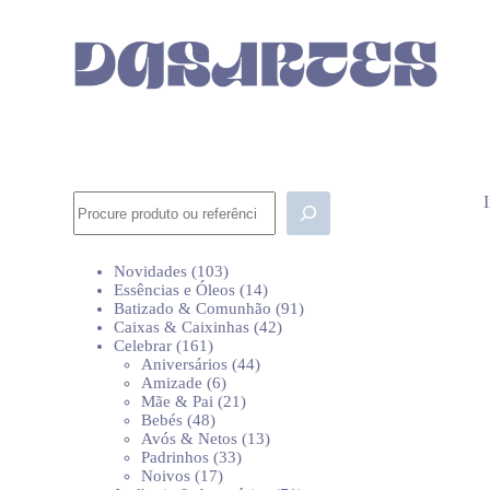
P
u
l
a
r
p
a
r
a
o
Pesquisar
c
o
n
103
Novidades
103
t
produtos
14
Essências e Óleos
14
e
produtos
91
Batizado & Comunhão
91
ú
42
produtos
Caixas & Caixinhas
42
d
161
produtos
Celebrar
161
o
produtos
44
Aniversários
44
6
produtos
Amizade
6
produtos
21
Mãe & Pai
21
48
produtos
Bebés
48
produtos
13
Avós & Netos
13
33
produtos
Padrinhos
33
17
produtos
Noivos
17