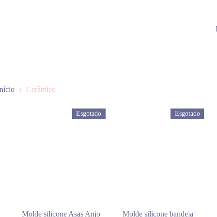
Início
Cerâmico
Esgotado
Esgotado
Molde silicone Asas Anjo
Molde silicone bandeja |