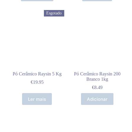
Esgotado
Pó Cerâmico Raysin 5 Kg
Pó Cerâmico Raysin 200
Branco 1kg
€
19.95
€
8.49
Ler mais
Adicionar