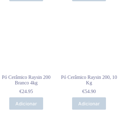
Pó Cerâmico Raysin 200
Pó Cerâmico Raysin 200, 10
Branco 4kg
Kg
€
24.95
€
54.90
Adicionar
Adicionar