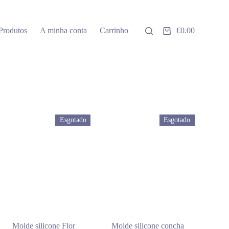
Produtos
A minha conta
Carrinho
€
0.00
Carrinho
de
compras
Esgotado
Esgotado
Molde silicone Flor
Molde silicone concha