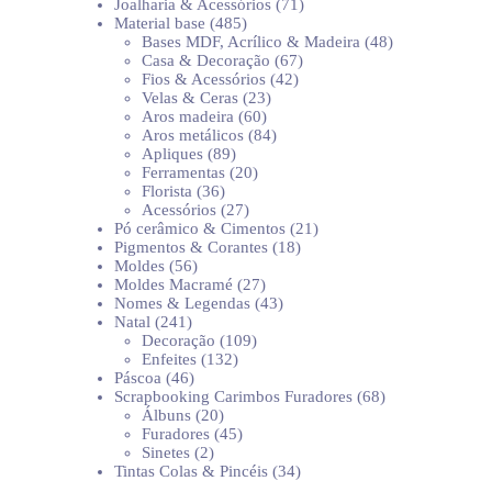
produtos
71
Joalharia & Acessórios
71
485
produtos
Material base
485
produtos
48
Bases MDF, Acrílico & Madeira
48
67
produtos
Casa & Decoração
67
42
produtos
Fios & Acessórios
42
23
produtos
Velas & Ceras
23
60
produtos
Aros madeira
60
produtos
84
Aros metálicos
84
89
produtos
Apliques
89
produtos
20
Ferramentas
20
36
produtos
Florista
36
produtos
27
Acessórios
27
produtos
21
Pó cerâmico & Cimentos
21
18
produtos
Pigmentos & Corantes
18
56
produtos
Moldes
56
produtos
27
Moldes Macramé
27
produtos
43
Nomes & Legendas
43
241
produtos
Natal
241
produtos
109
Decoração
109
132
produtos
Enfeites
132
46
produtos
Páscoa
46
produtos
68
Scrapbooking Carimbos Furadores
68
20
produtos
Álbuns
20
produtos
45
Furadores
45
2
produtos
Sinetes
2
produtos
34
Tintas Colas & Pincéis
34
produtos