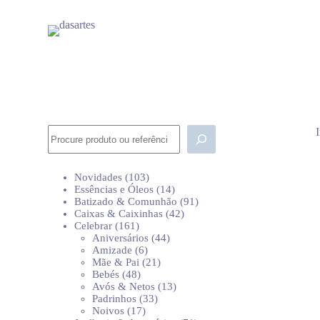
P
u
l
a
r
p
a
r
a
o
Pesquisar
c
o
n
103
Novidades
103
t
produtos
14
Essências e Óleos
14
e
produtos
91
Batizado & Comunhão
91
ú
42
produtos
Caixas & Caixinhas
42
d
161
produtos
Celebrar
161
o
produtos
44
Aniversários
44
6
produtos
Amizade
6
produtos
21
Mãe & Pai
21
48
produtos
Bebés
48
produtos
13
Avós & Netos
13
33
produtos
Padrinhos
33
17
produtos
Noivos
17