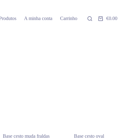
Produtos
A minha conta
Carrinho
€
0.00
Carrinho
de
compras
Base cesto muda fraldas
Base cesto oval