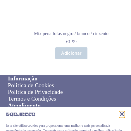
Mix pena fofas negro / branco / cinzento
€
1.99
Adicionar
Informação
Politica de Cookies
Politica de Privacidade
Termos e Condições
Atendimento
Sobre Nós
Livro de Reclamações
Online Disput Resolution
Este site utiliza cookies para proporcionar uma melhor e mais personalizada
experiência de nevagação. Consentir a sua utilização permitirá a melhor utilização do