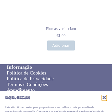
Plumas verde claro
€
1.99
Adicionar
Informação
Politica de Cookies
Politica de Privacidade
Termos e Condições
Atendimento
Sobre Nós
Livro de Reclamações
Online Disput Resolution
Este site utiliza cookies para proporcionar uma melhor e mais personalizada
experiência de nevagação. Consentir a sua utilização permitirá a melhor utilização do