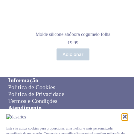
Molde silicone abóbora cogumelo folha
€
9.99
Adicionar
Informação
Politica de Cookies
Politica de Privacidade
Termos e Condições
Atendimento
Sobre Nós
Livro de Reclamações
Online Disput Resolution
Este site utiliza cookies para proporcionar uma melhor e mais personalizada
experiência de nevagação. Consentir a sua utilização permitirá a melhor utilização do