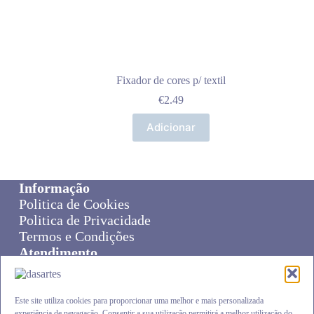
Fixador de cores p/ textil
€
2.49
Adicionar
Informação
Politica de Cookies
Politica de Privacidade
Termos e Condições
Atendimento
Sobre Nós
Livro de Reclamações
Online Disput Resolution
Este site utiliza cookies para proporcionar uma melhor e mais personalizada
experiência de nevagação. Consentir a sua utilização permitirá a melhor utilização do