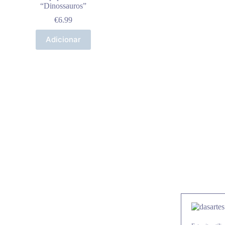
“Dinossauros”
€
6.99
Adicionar