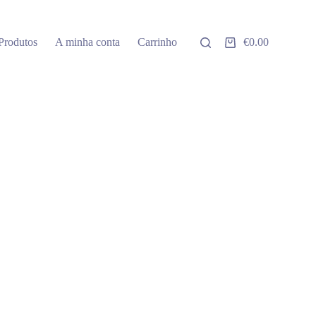
Produtos
A minha conta
Carrinho
€
0.00
Carrinho
de
compras