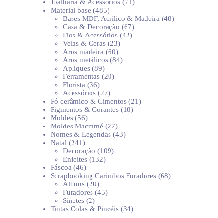
produtos
71
Joalharia & Acessórios
71
485
produtos
Material base
485
produtos
48
Bases MDF, Acrílico & Madeira
48
67
produtos
Casa & Decoração
67
42
produtos
Fios & Acessórios
42
23
produtos
Velas & Ceras
23
60
produtos
Aros madeira
60
produtos
84
Aros metálicos
84
89
produtos
Apliques
89
produtos
20
Ferramentas
20
36
produtos
Florista
36
produtos
27
Acessórios
27
produtos
21
Pó cerâmico & Cimentos
21
18
produtos
Pigmentos & Corantes
18
56
produtos
Moldes
56
produtos
27
Moldes Macramé
27
produtos
43
Nomes & Legendas
43
241
produtos
Natal
241
produtos
109
Decoração
109
132
produtos
Enfeites
132
46
produtos
Páscoa
46
produtos
68
Scrapbooking Carimbos Furadores
68
20
produtos
Álbuns
20
produtos
45
Furadores
45
2
produtos
Sinetes
2
produtos
34
Tintas Colas & Pincéis
34
produtos