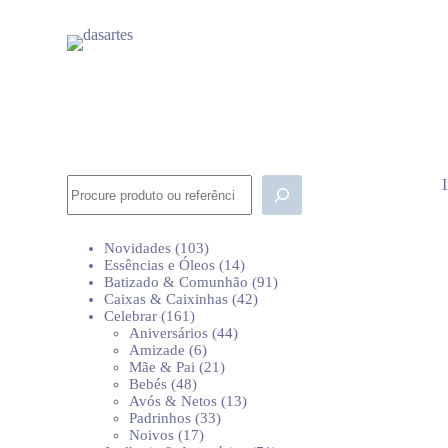
P
u
l
a
r
p
a
r
a
o
Pesquisar
c
o
n
103
Novidades
103
t
produtos
14
Essências e Óleos
14
e
produtos
91
Batizado & Comunhão
91
ú
42
produtos
Caixas & Caixinhas
42
d
161
produtos
Celebrar
161
o
produtos
44
Aniversários
44
6
produtos
Amizade
6
produtos
21
Mãe & Pai
21
48
produtos
Bebés
48
produtos
13
Avós & Netos
13
33
produtos
Padrinhos
33
17
produtos
Noivos
17