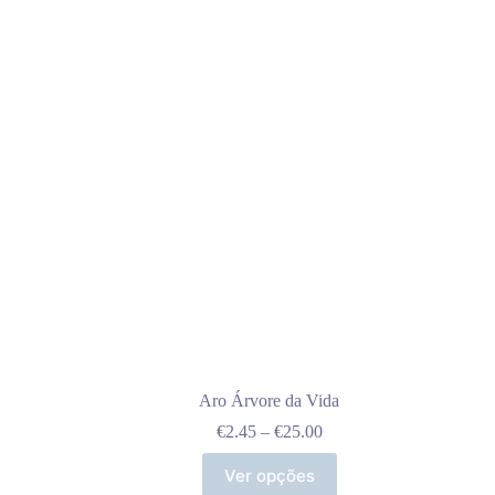
Aro Árvore da Vida
Price
€
2.45
–
€
25.00
range:
This
€2.45
Ver opções
product
through