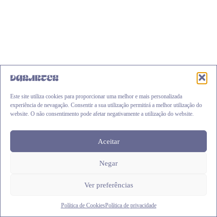
be
chosen
on
the
product
page
Este site utiliza cookies para proporcionar uma melhor e mais personalizada
experiência de nevagação. Consentir a sua utilização permitirá a melhor utilização do
website. O não consentimento pode afetar negativamente a utilização do website.
Aceitar
Base sousplat em MDF Branco
Negar
Price
€
2.95
–
€
5.90
range:
This
€2.95
Ver opções
Ver preferências
product
through
has
€5.90
multiple
Política de Cookies
Política de privacidade
variants.