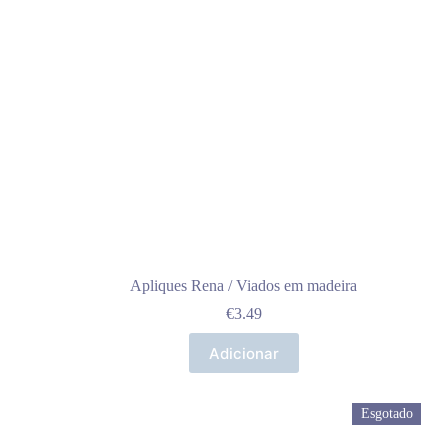
Apliques Rena / Viados em madeira
€
3.49
Adicionar
Esgotado