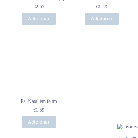
€
2.55
€
1.59
Adicionar
Adicionar
Pai Natal em feltro
€
1.59
Adicionar