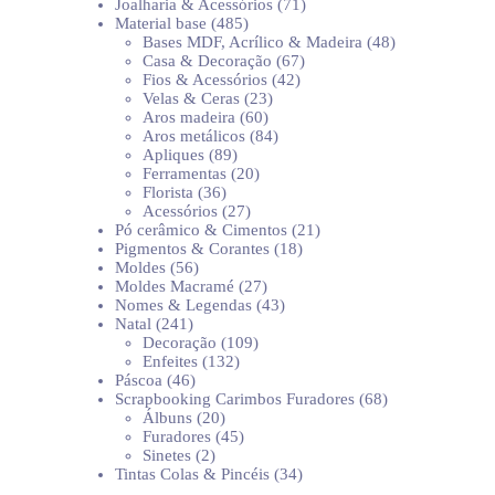
produtos
71
Joalharia & Acessórios
71
485
produtos
Material base
485
produtos
48
Bases MDF, Acrílico & Madeira
48
67
produtos
Casa & Decoração
67
42
produtos
Fios & Acessórios
42
23
produtos
Velas & Ceras
23
60
produtos
Aros madeira
60
produtos
84
Aros metálicos
84
89
produtos
Apliques
89
produtos
20
Ferramentas
20
36
produtos
Florista
36
produtos
27
Acessórios
27
produtos
21
Pó cerâmico & Cimentos
21
18
produtos
Pigmentos & Corantes
18
56
produtos
Moldes
56
produtos
27
Moldes Macramé
27
produtos
43
Nomes & Legendas
43
241
produtos
Natal
241
produtos
109
Decoração
109
132
produtos
Enfeites
132
46
produtos
Páscoa
46
produtos
68
Scrapbooking Carimbos Furadores
68
20
produtos
Álbuns
20
produtos
45
Furadores
45
2
produtos
Sinetes
2
produtos
34
Tintas Colas & Pincéis
34
produtos