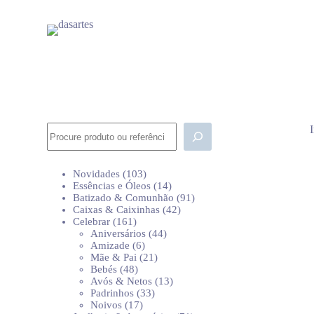
P
u
l
a
r
p
a
r
a
o
Pesquisar
c
o
n
103
Novidades
103
t
produtos
14
Essências e Óleos
14
e
produtos
91
Batizado & Comunhão
91
ú
42
produtos
Caixas & Caixinhas
42
d
161
produtos
Celebrar
161
o
produtos
44
Aniversários
44
6
produtos
Amizade
6
produtos
21
Mãe & Pai
21
48
produtos
Bebés
48
produtos
13
Avós & Netos
13
33
produtos
Padrinhos
33
17
produtos
Noivos
17