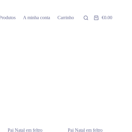
Produtos
A minha conta
Carrinho
€
0.00
Carrinho
de
compras
Pai Natal em feltro
Pai Natal em feltro