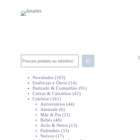
P
u
l
a
r
p
a
r
a
o
Pesquisar
c
o
n
103
Novidades
103
t
produtos
14
Essências e Óleos
14
e
produtos
91
Batizado & Comunhão
91
ú
42
produtos
Caixas & Caixinhas
42
d
161
produtos
Celebrar
161
o
produtos
44
Aniversários
44
6
produtos
Amizade
6
produtos
21
Mãe & Pai
21
48
produtos
Bebés
48
produtos
13
Avós & Netos
13
33
produtos
Padrinhos
33
17
produtos
Noivos
17