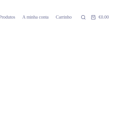
Produtos
A minha conta
Carrinho
€
0.00
Carrinho
de
compras