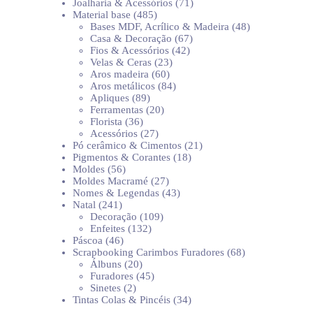
produtos
71
Joalharia & Acessórios
71
485
produtos
Material base
485
produtos
48
Bases MDF, Acrílico & Madeira
48
67
produtos
Casa & Decoração
67
42
produtos
Fios & Acessórios
42
23
produtos
Velas & Ceras
23
60
produtos
Aros madeira
60
produtos
84
Aros metálicos
84
89
produtos
Apliques
89
produtos
20
Ferramentas
20
36
produtos
Florista
36
produtos
27
Acessórios
27
produtos
21
Pó cerâmico & Cimentos
21
18
produtos
Pigmentos & Corantes
18
56
produtos
Moldes
56
produtos
27
Moldes Macramé
27
produtos
43
Nomes & Legendas
43
241
produtos
Natal
241
produtos
109
Decoração
109
132
produtos
Enfeites
132
46
produtos
Páscoa
46
produtos
68
Scrapbooking Carimbos Furadores
68
20
produtos
Álbuns
20
produtos
45
Furadores
45
2
produtos
Sinetes
2
produtos
34
Tintas Colas & Pincéis
34
produtos