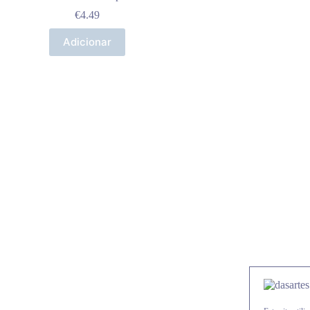
€
4.49
Adicionar