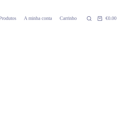
Produtos
A minha conta
Carrinho
€
0.00
Carrinho
de
compras