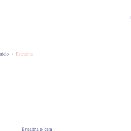
Início
Estearina
Estearina p/ cera