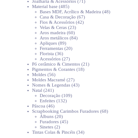
produtos
71
Joalharia & Acessórios
71
485
produtos
Material base
485
produtos
48
Bases MDF, Acrílico & Madeira
48
67
produtos
Casa & Decoração
67
42
produtos
Fios & Acessórios
42
23
produtos
Velas & Ceras
23
60
produtos
Aros madeira
60
produtos
84
Aros metálicos
84
89
produtos
Apliques
89
produtos
20
Ferramentas
20
36
produtos
Florista
36
produtos
27
Acessórios
27
produtos
21
Pó cerâmico & Cimentos
21
18
produtos
Pigmentos & Corantes
18
56
produtos
Moldes
56
produtos
27
Moldes Macramé
27
produtos
43
Nomes & Legendas
43
241
produtos
Natal
241
produtos
109
Decoração
109
132
produtos
Enfeites
132
46
produtos
Páscoa
46
produtos
68
Scrapbooking Carimbos Furadores
68
20
produtos
Álbuns
20
produtos
45
Furadores
45
2
produtos
Sinetes
2
produtos
34
Tintas Colas & Pincéis
34
produtos