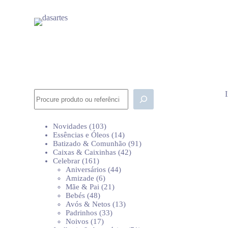
P
u
l
a
r
p
a
r
a
o
Pesquisar
c
o
n
103
Novidades
103
t
produtos
14
Essências e Óleos
14
e
produtos
91
Batizado & Comunhão
91
ú
42
produtos
Caixas & Caixinhas
42
d
161
produtos
Celebrar
161
o
produtos
44
Aniversários
44
6
produtos
Amizade
6
produtos
21
Mãe & Pai
21
48
produtos
Bebés
48
produtos
13
Avós & Netos
13
33
produtos
Padrinhos
33
17
produtos
Noivos
17