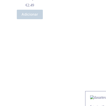
€
2.49
Adicionar