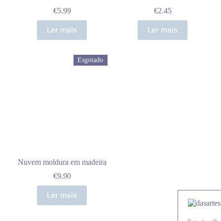
€
5.99
€
2.45
Ler mais
Ler mais
Esgotado
Nuvem moldura em madeira
€
9.90
Ler mais