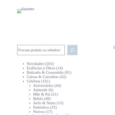
P
u
l
a
r
p
a
r
a
o
Pesquisar
c
o
n
103
Novidades
103
t
produtos
14
Essências e Óleos
14
e
produtos
91
Batizado & Comunhão
91
ú
42
produtos
Caixas & Caixinhas
42
d
161
produtos
Celebrar
161
o
produtos
44
Aniversários
44
6
produtos
Amizade
6
produtos
21
Mãe & Pai
21
48
produtos
Bebés
48
produtos
13
Avós & Netos
13
33
produtos
Padrinhos
33
17
produtos
Noivos
17