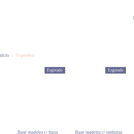
Início
Expositor
Esgotado
Esgotado
Base madeira c/ furos
Base madeira c/ ranhuras