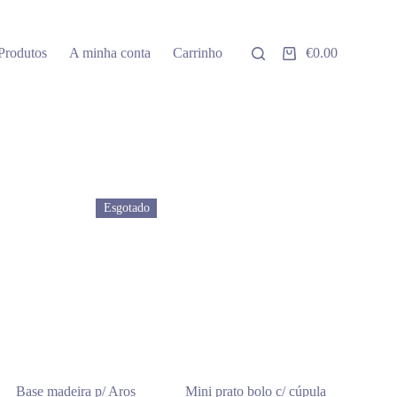
Produtos
A minha conta
Carrinho
€
0.00
Carrinho
de
compras
Esgotado
Base madeira p/ Aros
Mini prato bolo c/ cúpula