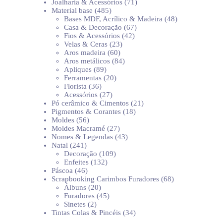
produtos
71
Joalharia & Acessórios
71
485
produtos
Material base
485
produtos
48
Bases MDF, Acrílico & Madeira
48
67
produtos
Casa & Decoração
67
42
produtos
Fios & Acessórios
42
23
produtos
Velas & Ceras
23
60
produtos
Aros madeira
60
produtos
84
Aros metálicos
84
89
produtos
Apliques
89
produtos
20
Ferramentas
20
36
produtos
Florista
36
produtos
27
Acessórios
27
produtos
21
Pó cerâmico & Cimentos
21
18
produtos
Pigmentos & Corantes
18
56
produtos
Moldes
56
produtos
27
Moldes Macramé
27
produtos
43
Nomes & Legendas
43
241
produtos
Natal
241
produtos
109
Decoração
109
132
produtos
Enfeites
132
46
produtos
Páscoa
46
produtos
68
Scrapbooking Carimbos Furadores
68
20
produtos
Álbuns
20
produtos
45
Furadores
45
2
produtos
Sinetes
2
produtos
34
Tintas Colas & Pincéis
34
produtos