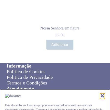
Nossa Senhora em figura
€
3.50
Adicionar
Informação
Politica de Cookies
Politica de Privacidade
Termos e Condições
Atendimento
Sobre Nós
Livro de Reclamações
Online Disput Resolution
Este site utiliza cookies para proporcionar uma melhor e mais personalizada
experiência de nevagação. Consentir a sua utilização permitirá a melhor utilização do