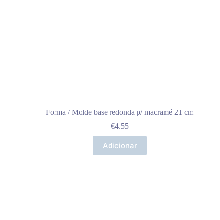
Forma / Molde base redonda p/ macramé 21 cm
€
4.55
Adicionar