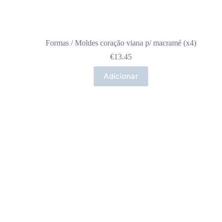
Formas / Moldes coração viana p/ macramé (x4)
€
13.45
Adicionar