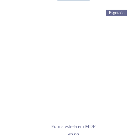
Esgotado
Forma estrela em MDF
€
9.99