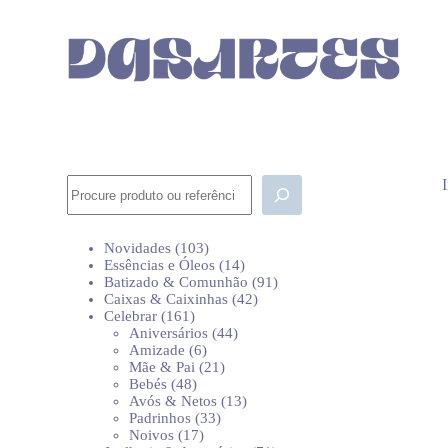
P
u
l
a
r
p
a
r
a
o
Pesquisar
c
o
n
103
Novidades
103
t
produtos
14
Essências e Óleos
14
e
produtos
91
Batizado & Comunhão
91
ú
42
produtos
Caixas & Caixinhas
42
d
161
produtos
Celebrar
161
o
produtos
44
Aniversários
44
6
produtos
Amizade
6
produtos
21
Mãe & Pai
21
48
produtos
Bebés
48
produtos
13
Avós & Netos
13
33
produtos
Padrinhos
33
17
produtos
Noivos
17