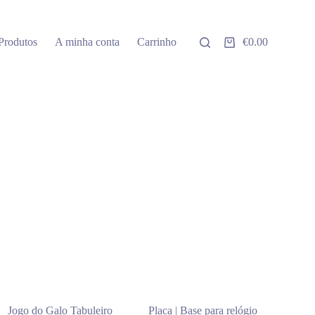
Produtos
A minha conta
Carrinho
€
0.00
Carrinho
de
compras
Jogo do Galo Tabuleiro
Placa | Base para relógio