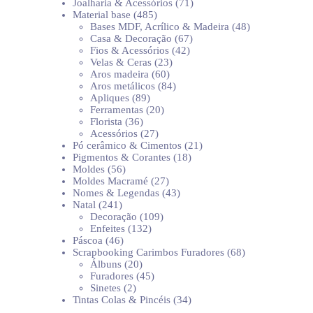
produtos
71
Joalharia & Acessórios
71
485
produtos
Material base
485
produtos
48
Bases MDF, Acrílico & Madeira
48
67
produtos
Casa & Decoração
67
42
produtos
Fios & Acessórios
42
23
produtos
Velas & Ceras
23
60
produtos
Aros madeira
60
produtos
84
Aros metálicos
84
89
produtos
Apliques
89
produtos
20
Ferramentas
20
36
produtos
Florista
36
produtos
27
Acessórios
27
produtos
21
Pó cerâmico & Cimentos
21
18
produtos
Pigmentos & Corantes
18
56
produtos
Moldes
56
produtos
27
Moldes Macramé
27
produtos
43
Nomes & Legendas
43
241
produtos
Natal
241
produtos
109
Decoração
109
132
produtos
Enfeites
132
46
produtos
Páscoa
46
produtos
68
Scrapbooking Carimbos Furadores
68
20
produtos
Álbuns
20
produtos
45
Furadores
45
2
produtos
Sinetes
2
produtos
34
Tintas Colas & Pincéis
34
produtos