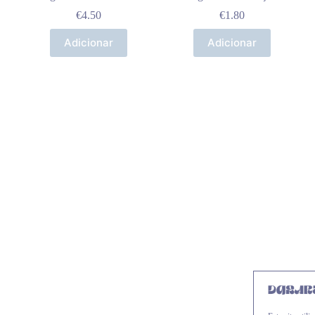
€
4.50
€
1.80
Adicionar
Adicionar