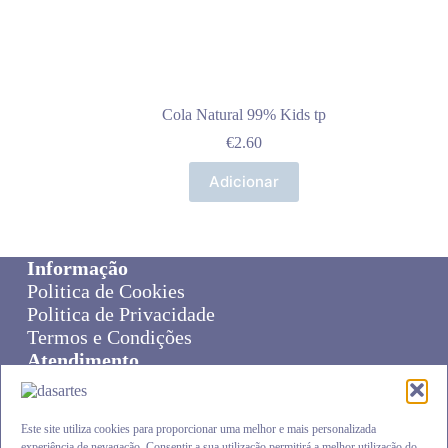
Cola Natural 99% Kids tp
€
2.60
Adicionar
Informação
Politica de Cookies
Politica de Privacidade
Termos e Condições
Atendimento
Sobre Nós
Livro de Reclamações
Online Disput Resolution
Este site utiliza cookies para proporcionar uma melhor e mais personalizada
experiência de nevagação. Consentir a sua utilização permitirá a melhor utilização do