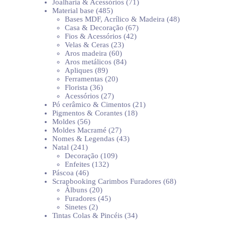
produtos
71
Joalharia & Acessórios
71
485
produtos
Material base
485
produtos
48
Bases MDF, Acrílico & Madeira
48
67
produtos
Casa & Decoração
67
42
produtos
Fios & Acessórios
42
23
produtos
Velas & Ceras
23
60
produtos
Aros madeira
60
produtos
84
Aros metálicos
84
89
produtos
Apliques
89
produtos
20
Ferramentas
20
36
produtos
Florista
36
produtos
27
Acessórios
27
produtos
21
Pó cerâmico & Cimentos
21
18
produtos
Pigmentos & Corantes
18
56
produtos
Moldes
56
produtos
27
Moldes Macramé
27
produtos
43
Nomes & Legendas
43
241
produtos
Natal
241
produtos
109
Decoração
109
132
produtos
Enfeites
132
46
produtos
Páscoa
46
produtos
68
Scrapbooking Carimbos Furadores
68
20
produtos
Álbuns
20
produtos
45
Furadores
45
2
produtos
Sinetes
2
produtos
34
Tintas Colas & Pincéis
34
produtos