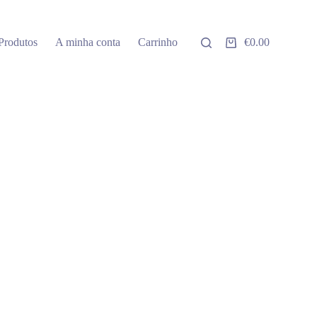
Produtos
A minha conta
Carrinho
€
0.00
Carrinho
de
compras