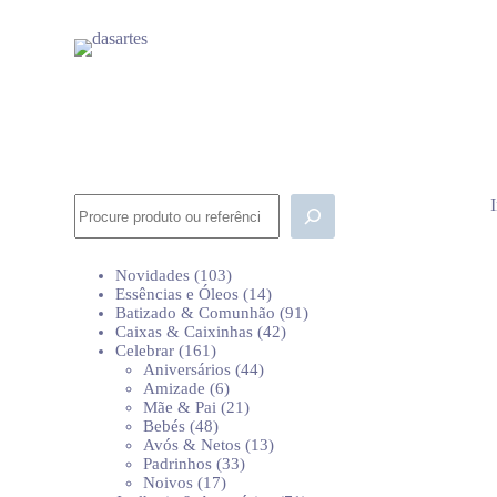
P
u
l
a
r
p
a
r
a
o
Pesquisar
c
o
n
103
Novidades
103
t
produtos
14
Essências e Óleos
14
e
produtos
91
Batizado & Comunhão
91
ú
42
produtos
Caixas & Caixinhas
42
d
161
produtos
Celebrar
161
o
produtos
44
Aniversários
44
6
produtos
Amizade
6
produtos
21
Mãe & Pai
21
48
produtos
Bebés
48
produtos
13
Avós & Netos
13
33
produtos
Padrinhos
33
17
produtos
Noivos
17