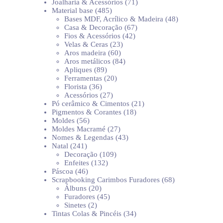
produtos
71
Joalharia & Acessórios
71
485
produtos
Material base
485
produtos
48
Bases MDF, Acrílico & Madeira
48
67
produtos
Casa & Decoração
67
42
produtos
Fios & Acessórios
42
23
produtos
Velas & Ceras
23
60
produtos
Aros madeira
60
produtos
84
Aros metálicos
84
89
produtos
Apliques
89
produtos
20
Ferramentas
20
36
produtos
Florista
36
produtos
27
Acessórios
27
produtos
21
Pó cerâmico & Cimentos
21
18
produtos
Pigmentos & Corantes
18
56
produtos
Moldes
56
produtos
27
Moldes Macramé
27
produtos
43
Nomes & Legendas
43
241
produtos
Natal
241
produtos
109
Decoração
109
132
produtos
Enfeites
132
46
produtos
Páscoa
46
produtos
68
Scrapbooking Carimbos Furadores
68
20
produtos
Álbuns
20
produtos
45
Furadores
45
2
produtos
Sinetes
2
produtos
34
Tintas Colas & Pincéis
34
produtos