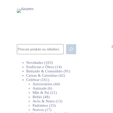
P
u
l
a
r
p
a
r
a
o
Pesquisar
c
o
n
103
Novidades
103
t
produtos
14
Essências e Óleos
14
e
produtos
91
Batizado & Comunhão
91
ú
42
produtos
Caixas & Caixinhas
42
d
161
produtos
Celebrar
161
o
produtos
44
Aniversários
44
6
produtos
Amizade
6
produtos
21
Mãe & Pai
21
48
produtos
Bebés
48
produtos
13
Avós & Netos
13
33
produtos
Padrinhos
33
17
produtos
Noivos
17