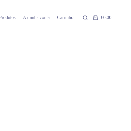
Produtos
A minha conta
Carrinho
€
0.00
Carrinho
de
compras