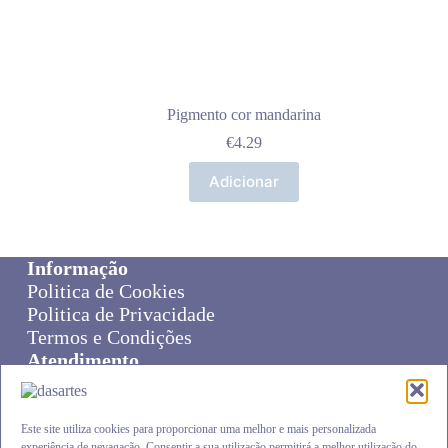
Pigmento cor mandarina
€
4.29
Adicionar
Informação
Politica de Cookies
Politica de Privacidade
Termos e Condições
Atendimento
Sobre Nós
Livro de Reclamações
Online Disput Resolution
Este site utiliza cookies para proporcionar uma melhor e mais personalizada
experiência de nevagação. Consentir a sua utilização permitirá a melhor utilização do