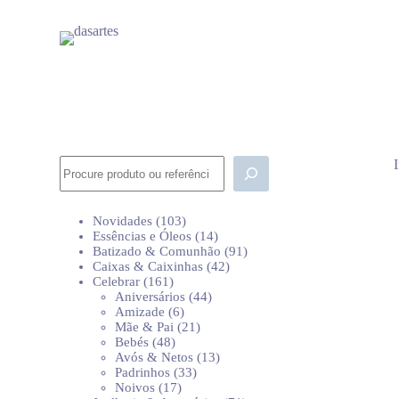
P
u
l
a
r
p
a
r
a
o
Pesquisar
c
o
n
103
Novidades
103
t
produtos
14
Essências e Óleos
14
e
produtos
91
Batizado & Comunhão
91
ú
42
produtos
Caixas & Caixinhas
42
d
161
produtos
Celebrar
161
o
produtos
44
Aniversários
44
6
produtos
Amizade
6
produtos
21
Mãe & Pai
21
48
produtos
Bebés
48
produtos
13
Avós & Netos
13
33
produtos
Padrinhos
33
17
produtos
Noivos
17