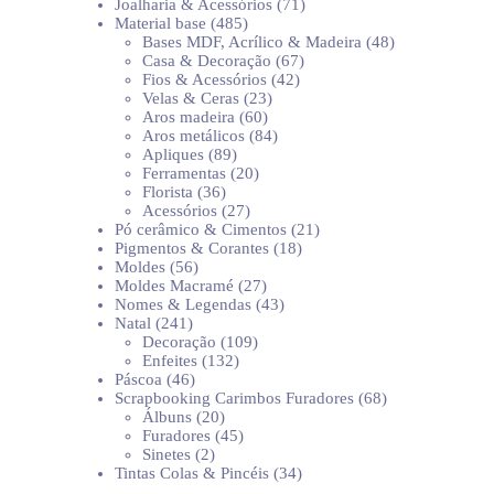
produtos
71
Joalharia & Acessórios
71
485
produtos
Material base
485
produtos
48
Bases MDF, Acrílico & Madeira
48
67
produtos
Casa & Decoração
67
42
produtos
Fios & Acessórios
42
23
produtos
Velas & Ceras
23
60
produtos
Aros madeira
60
produtos
84
Aros metálicos
84
89
produtos
Apliques
89
produtos
20
Ferramentas
20
36
produtos
Florista
36
produtos
27
Acessórios
27
produtos
21
Pó cerâmico & Cimentos
21
18
produtos
Pigmentos & Corantes
18
56
produtos
Moldes
56
produtos
27
Moldes Macramé
27
produtos
43
Nomes & Legendas
43
241
produtos
Natal
241
produtos
109
Decoração
109
132
produtos
Enfeites
132
46
produtos
Páscoa
46
produtos
68
Scrapbooking Carimbos Furadores
68
20
produtos
Álbuns
20
produtos
45
Furadores
45
2
produtos
Sinetes
2
produtos
34
Tintas Colas & Pincéis
34
produtos