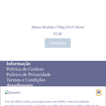
Massa Modelar (700g) DAS Wood
€
5.66
Adicionar
Informação
Politica de Cookies
Politica de Privacidade
Termos e Condições
Atendimento
Sobre Nós
Livro de Reclamações
Online Disput Resolution
Este site utiliza cookies para proporcionar uma melhor e mais personalizada
experiência de nevagação. Consentir a sua utilização permitirá a melhor utilização do