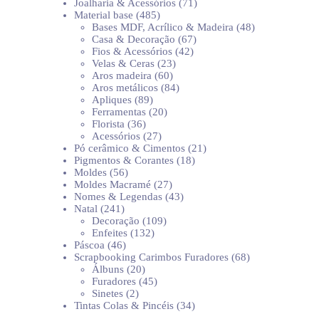
produtos
71
Joalharia & Acessórios
71
485
produtos
Material base
485
produtos
48
Bases MDF, Acrílico & Madeira
48
67
produtos
Casa & Decoração
67
42
produtos
Fios & Acessórios
42
23
produtos
Velas & Ceras
23
60
produtos
Aros madeira
60
produtos
84
Aros metálicos
84
89
produtos
Apliques
89
produtos
20
Ferramentas
20
36
produtos
Florista
36
produtos
27
Acessórios
27
produtos
21
Pó cerâmico & Cimentos
21
18
produtos
Pigmentos & Corantes
18
56
produtos
Moldes
56
produtos
27
Moldes Macramé
27
produtos
43
Nomes & Legendas
43
241
produtos
Natal
241
produtos
109
Decoração
109
132
produtos
Enfeites
132
46
produtos
Páscoa
46
produtos
68
Scrapbooking Carimbos Furadores
68
20
produtos
Álbuns
20
produtos
45
Furadores
45
2
produtos
Sinetes
2
produtos
34
Tintas Colas & Pincéis
34
produtos