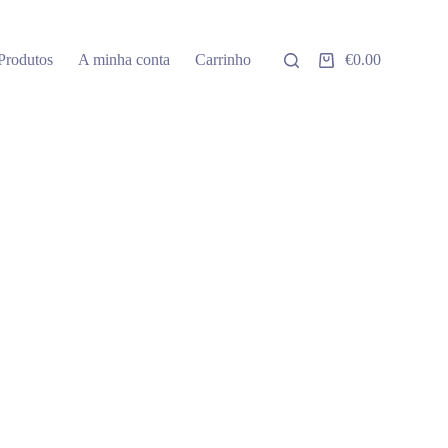
Produtos
A minha conta
Carrinho
€
0.00
Carrinho
de
compras