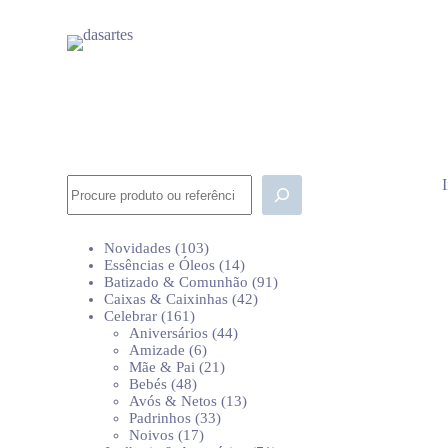
P
u
l
a
r
p
a
r
a
o
Pesquisar
c
o
n
103
Novidades
103
t
produtos
14
Essências e Óleos
14
e
produtos
91
Batizado & Comunhão
91
ú
42
produtos
Caixas & Caixinhas
42
d
161
produtos
Celebrar
161
o
produtos
44
Aniversários
44
6
produtos
Amizade
6
produtos
21
Mãe & Pai
21
48
produtos
Bebés
48
produtos
13
Avós & Netos
13
33
produtos
Padrinhos
33
17
produtos
Noivos
17