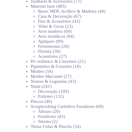
produtos
71
Joalharia & Acessórios
71
485
produtos
Material base
485
produtos
48
Bases MDF, Acrílico & Madeira
48
67
produtos
Casa & Decoração
67
42
produtos
Fios & Acessórios
42
23
produtos
Velas & Ceras
23
60
produtos
Aros madeira
60
produtos
84
Aros metálicos
84
89
produtos
Apliques
89
produtos
20
Ferramentas
20
36
produtos
Florista
36
produtos
27
Acessórios
27
produtos
21
Pó cerâmico & Cimentos
21
18
produtos
Pigmentos & Corantes
18
56
produtos
Moldes
56
produtos
27
Moldes Macramé
27
produtos
43
Nomes & Legendas
43
241
produtos
Natal
241
produtos
109
Decoração
109
132
produtos
Enfeites
132
46
produtos
Páscoa
46
produtos
68
Scrapbooking Carimbos Furadores
68
20
produtos
Álbuns
20
produtos
45
Furadores
45
2
produtos
Sinetes
2
produtos
34
Tintas Colas & Pincéis
34
produtos