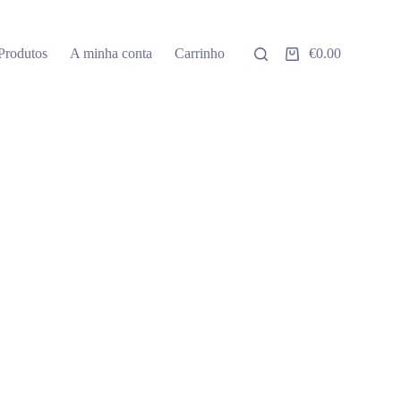
Produtos
A minha conta
Carrinho
€
0.00
Carrinho
de
compras