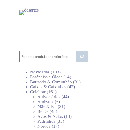
P
u
l
a
r
p
a
r
a
o
Pesquisar
c
o
n
103
Novidades
103
t
produtos
14
Essências e Óleos
14
e
produtos
91
Batizado & Comunhão
91
ú
42
produtos
Caixas & Caixinhas
42
d
161
produtos
Celebrar
161
o
produtos
44
Aniversários
44
6
produtos
Amizade
6
produtos
21
Mãe & Pai
21
48
produtos
Bebés
48
produtos
13
Avós & Netos
13
33
produtos
Padrinhos
33
17
produtos
Noivos
17