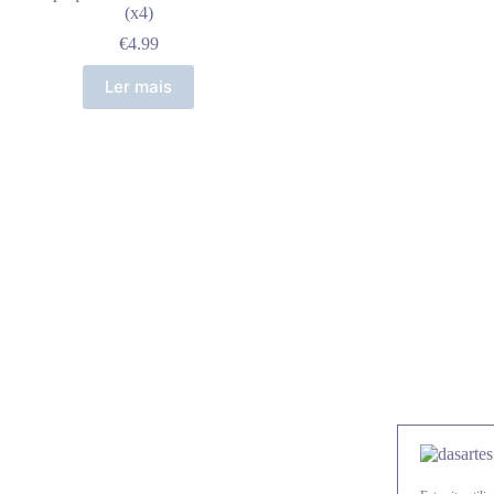
(x4)
€
4.99
Ler mais