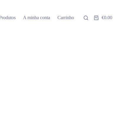
Produtos
A minha conta
Carrinho
€
0.00
Carrinho
de
compras