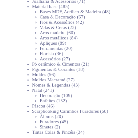
produtos
71
Joalharia & Acessórios
71
485
produtos
Material base
485
produtos
48
Bases MDF, Acrílico & Madeira
48
67
produtos
Casa & Decoração
67
42
produtos
Fios & Acessórios
42
23
produtos
Velas & Ceras
23
60
produtos
Aros madeira
60
produtos
84
Aros metálicos
84
89
produtos
Apliques
89
produtos
20
Ferramentas
20
36
produtos
Florista
36
produtos
27
Acessórios
27
produtos
21
Pó cerâmico & Cimentos
21
18
produtos
Pigmentos & Corantes
18
56
produtos
Moldes
56
produtos
27
Moldes Macramé
27
produtos
43
Nomes & Legendas
43
241
produtos
Natal
241
produtos
109
Decoração
109
132
produtos
Enfeites
132
46
produtos
Páscoa
46
produtos
68
Scrapbooking Carimbos Furadores
68
20
produtos
Álbuns
20
produtos
45
Furadores
45
2
produtos
Sinetes
2
produtos
34
Tintas Colas & Pincéis
34
produtos