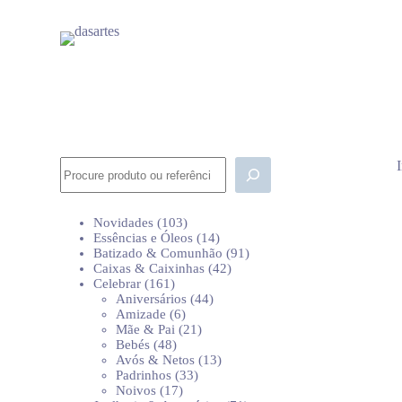
P
u
l
a
r
p
a
r
a
o
Pesquisar
c
o
n
103
Novidades
103
t
produtos
14
Essências e Óleos
14
e
produtos
91
Batizado & Comunhão
91
ú
42
produtos
Caixas & Caixinhas
42
d
161
produtos
Celebrar
161
o
produtos
44
Aniversários
44
6
produtos
Amizade
6
produtos
21
Mãe & Pai
21
48
produtos
Bebés
48
produtos
13
Avós & Netos
13
33
produtos
Padrinhos
33
17
produtos
Noivos
17