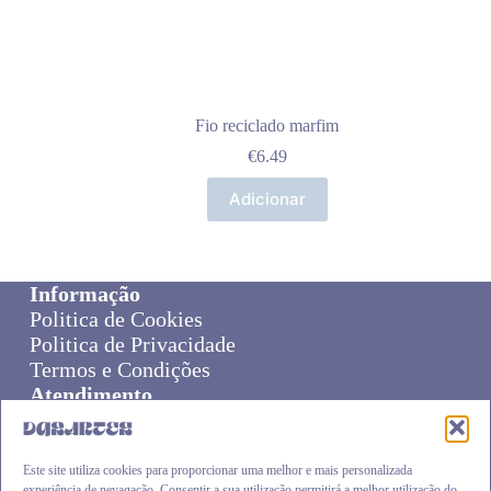
Fio reciclado marfim
€
6.49
Adicionar
Informação
Politica de Cookies
Politica de Privacidade
Termos e Condições
Atendimento
Sobre Nós
Livro de Reclamações
Online Disput Resolution
Este site utiliza cookies para proporcionar uma melhor e mais personalizada
experiência de nevagação. Consentir a sua utilização permitirá a melhor utilização do