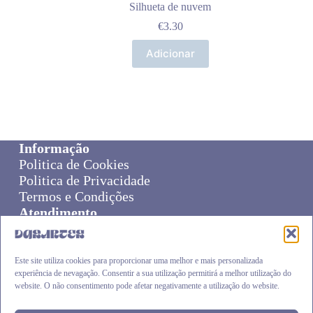
Silhueta de nuvem
€
3.30
Adicionar
Informação
Politica de Cookies
Politica de Privacidade
Termos e Condições
Atendimento
Sobre Nós
Livro de Reclamações
Online Disput Resolution
Este site utiliza cookies para proporcionar uma melhor e mais personalizada
experiência de nevagação. Consentir a sua utilização permitirá a melhor utilização do
Cliente
website. O não consentimento pode afetar negativamente a utilização do website.
Carrinho
Envios e Devoluções