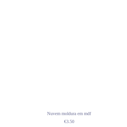
multiple
variants.
The
options
may
be
chosen
on
the
product
page
Nuvem moldura em mdf
€
3.50