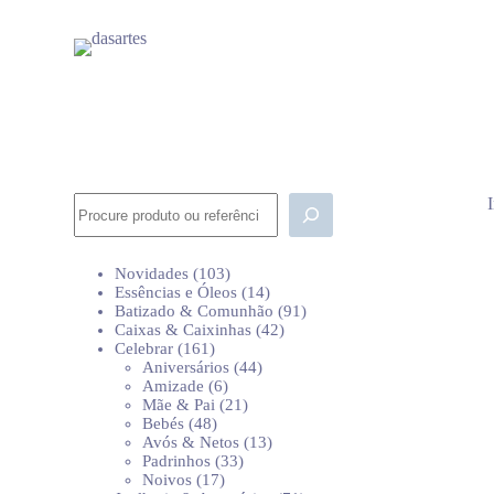
P
u
l
a
r
p
a
r
a
o
Pesquisar
c
o
n
103
Novidades
103
t
produtos
14
Essências e Óleos
14
e
produtos
91
Batizado & Comunhão
91
ú
42
produtos
Caixas & Caixinhas
42
d
161
produtos
Celebrar
161
o
produtos
44
Aniversários
44
6
produtos
Amizade
6
produtos
21
Mãe & Pai
21
48
produtos
Bebés
48
produtos
13
Avós & Netos
13
33
produtos
Padrinhos
33
17
produtos
Noivos
17