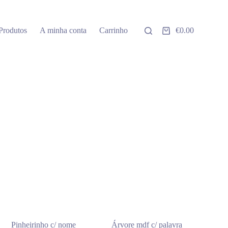
Produtos
A minha conta
Carrinho
€
0.00
Carrinho
de
compras
Pinheirinho c/ nome
Árvore mdf c/ palavra