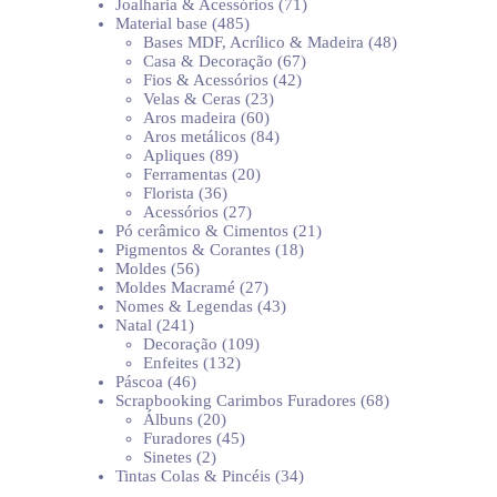
produtos
71
Joalharia & Acessórios
71
485
produtos
Material base
485
produtos
48
Bases MDF, Acrílico & Madeira
48
67
produtos
Casa & Decoração
67
42
produtos
Fios & Acessórios
42
23
produtos
Velas & Ceras
23
60
produtos
Aros madeira
60
produtos
84
Aros metálicos
84
89
produtos
Apliques
89
produtos
20
Ferramentas
20
36
produtos
Florista
36
produtos
27
Acessórios
27
produtos
21
Pó cerâmico & Cimentos
21
18
produtos
Pigmentos & Corantes
18
56
produtos
Moldes
56
produtos
27
Moldes Macramé
27
produtos
43
Nomes & Legendas
43
241
produtos
Natal
241
produtos
109
Decoração
109
132
produtos
Enfeites
132
46
produtos
Páscoa
46
produtos
68
Scrapbooking Carimbos Furadores
68
20
produtos
Álbuns
20
produtos
45
Furadores
45
2
produtos
Sinetes
2
produtos
34
Tintas Colas & Pincéis
34
produtos