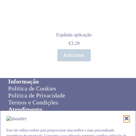
Espátula aplicação
€
3.29
Adicionar
Informação
Politica de Cookies
Politica de Privacidade
Termos e Condições
Atendimento
Sobre Nós
Livro de Reclamações
Online Disput Resolution
Este site utiliza cookies para proporcionar uma melhor e mais personalizada
experiência de nevagação. Consentir a sua utilização permitirá a melhor utilização do