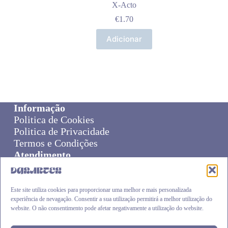
X-Acto
€
1.70
Adicionar
Informação
Politica de Cookies
Politica de Privacidade
Termos e Condições
Atendimento
Sobre Nós
Livro de Reclamações
Online Disput Resolution
Este site utiliza cookies para proporcionar uma melhor e mais personalizada
experiência de nevagação. Consentir a sua utilização permitirá a melhor utilização do
Cliente
website. O não consentimento pode afetar negativamente a utilização do website.
Carrinho
Envios e Devoluções