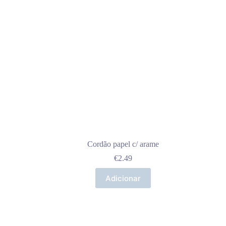
Cordão papel c/ arame
€
2.49
Adicionar