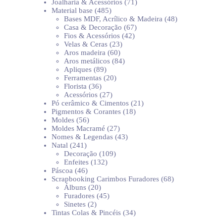
produtos
71
Joalharia & Acessórios
71
485
produtos
Material base
485
produtos
48
Bases MDF, Acrílico & Madeira
48
67
produtos
Casa & Decoração
67
42
produtos
Fios & Acessórios
42
23
produtos
Velas & Ceras
23
60
produtos
Aros madeira
60
produtos
84
Aros metálicos
84
89
produtos
Apliques
89
produtos
20
Ferramentas
20
36
produtos
Florista
36
produtos
27
Acessórios
27
produtos
21
Pó cerâmico & Cimentos
21
18
produtos
Pigmentos & Corantes
18
56
produtos
Moldes
56
produtos
27
Moldes Macramé
27
produtos
43
Nomes & Legendas
43
241
produtos
Natal
241
produtos
109
Decoração
109
132
produtos
Enfeites
132
46
produtos
Páscoa
46
produtos
68
Scrapbooking Carimbos Furadores
68
20
produtos
Álbuns
20
produtos
45
Furadores
45
2
produtos
Sinetes
2
produtos
34
Tintas Colas & Pincéis
34
produtos