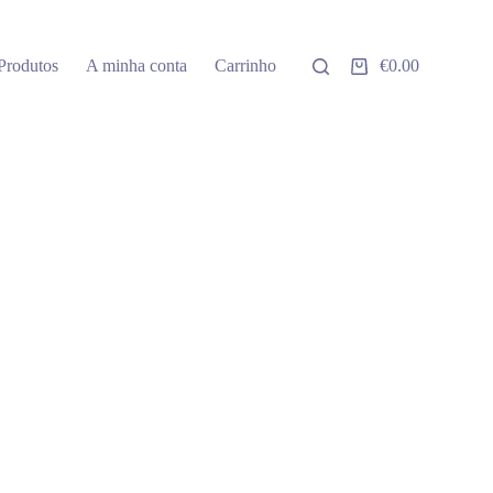
Produtos
A minha conta
Carrinho
€
0.00
Carrinho
de
compras