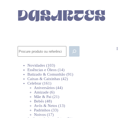
P
u
l
a
r
p
a
r
a
o
Pesquisar
c
o
n
103
Novidades
103
t
produtos
14
Essências e Óleos
14
e
produtos
91
Batizado & Comunhão
91
ú
42
produtos
Caixas & Caixinhas
42
d
161
produtos
Celebrar
161
o
produtos
44
Aniversários
44
6
produtos
Amizade
6
produtos
21
Mãe & Pai
21
48
produtos
Bebés
48
produtos
13
Avós & Netos
13
33
produtos
Padrinhos
33
17
produtos
Noivos
17