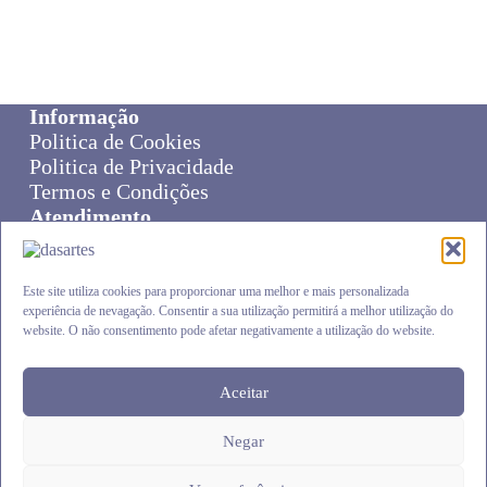
€9.90
multiple
variants.
The
options
may
be
Informação
chosen
Politica de Cookies
on
Politica de Privacidade
the
Termos e Condições
product
page
Atendimento
Sobre Nós
Livro de Reclamações
Online Disput Resolution
Este site utiliza cookies para proporcionar uma melhor e mais personalizada
experiência de nevagação. Consentir a sua utilização permitirá a melhor utilização do
Cliente
website. O não consentimento pode afetar negativamente a utilização do website.
Carrinho
Envios e Devoluções
Finalizar Compra
Aceitar
Negar
DASARTES
.pt © 2026