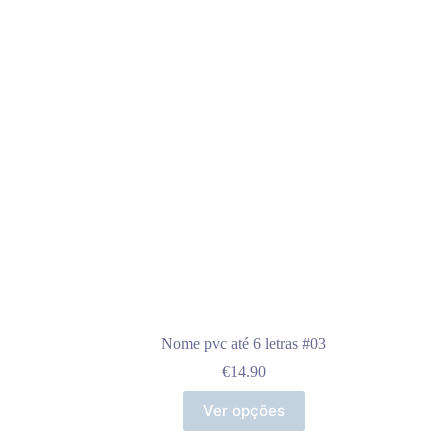
Nome pvc até 6 letras #03
€
14.90
Ver opções