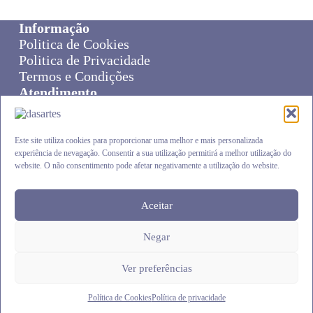
Informação
Politica de Cookies
Politica de Privacidade
Termos e Condições
Atendimento
Sobre Nós
Livro de Reclamações
Online Disput Resolution
Este site utiliza cookies para proporcionar uma melhor e mais personalizada
experiência de nevagação. Consentir a sua utilização permitirá a melhor utilização do
Cliente
website. O não consentimento pode afetar negativamente a utilização do website.
Carrinho
Envios e Devoluções
Finalizar Compra
Aceitar
Negar
DASARTES
.pt © 2026
Ver preferências
Política de Cookies
Política de privacidade
Siga-nos:
Facebook
|
Instagram