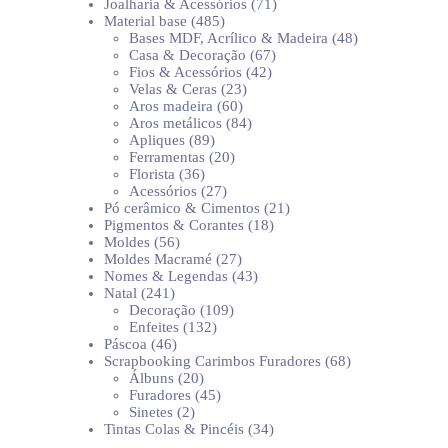
produtos
71
Joalharia & Acessórios
71
485
produtos
Material base
485
produtos
48
Bases MDF, Acrílico & Madeira
48
67
produtos
Casa & Decoração
67
42
produtos
Fios & Acessórios
42
23
produtos
Velas & Ceras
23
60
produtos
Aros madeira
60
produtos
84
Aros metálicos
84
89
produtos
Apliques
89
produtos
20
Ferramentas
20
36
produtos
Florista
36
produtos
27
Acessórios
27
produtos
21
Pó cerâmico & Cimentos
21
18
produtos
Pigmentos & Corantes
18
56
produtos
Moldes
56
produtos
27
Moldes Macramé
27
produtos
43
Nomes & Legendas
43
241
produtos
Natal
241
produtos
109
Decoração
109
132
produtos
Enfeites
132
46
produtos
Páscoa
46
produtos
68
Scrapbooking Carimbos Furadores
68
20
produtos
Álbuns
20
produtos
45
Furadores
45
2
produtos
Sinetes
2
produtos
34
Tintas Colas & Pincéis
34
produtos