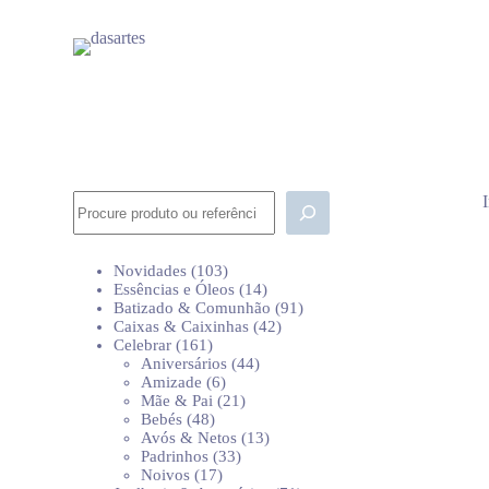
P
u
l
a
r
p
a
r
a
o
Pesquisar
c
o
n
103
Novidades
103
t
produtos
14
Essências e Óleos
14
e
produtos
91
Batizado & Comunhão
91
ú
42
produtos
Caixas & Caixinhas
42
d
161
produtos
Celebrar
161
o
produtos
44
Aniversários
44
6
produtos
Amizade
6
produtos
21
Mãe & Pai
21
48
produtos
Bebés
48
produtos
13
Avós & Netos
13
33
produtos
Padrinhos
33
17
produtos
Noivos
17