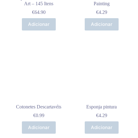
Art – 145 Itens
Painting
€
64.90
€
4.29
Adicionar
Adicionar
Cotonetes Descartavéis
Esponja pintura
€
0.99
€
4.29
Adicionar
Adicionar