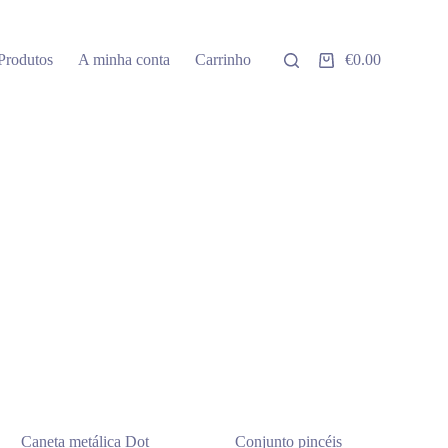
Produtos
A minha conta
Carrinho
€
0.00
Carrinho
de
compras
Caneta metálica Dot
Conjunto pincéis