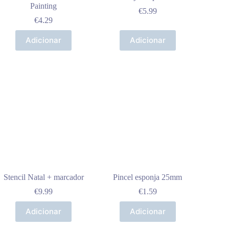
Painting
€
5.99
€
4.29
Adicionar
Adicionar
Stencil Natal + marcador
Pincel esponja 25mm
€
9.99
€
1.59
Adicionar
Adicionar