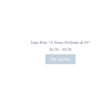
Topo Bolo “A Nossa Profissão de Fé”
Price
€
6.50
–
€
8.50
range:
This
€6.50
Ver opções
product
through
has
€8.50
multiple
variants.
The
options
may
be
chosen
on
the
product