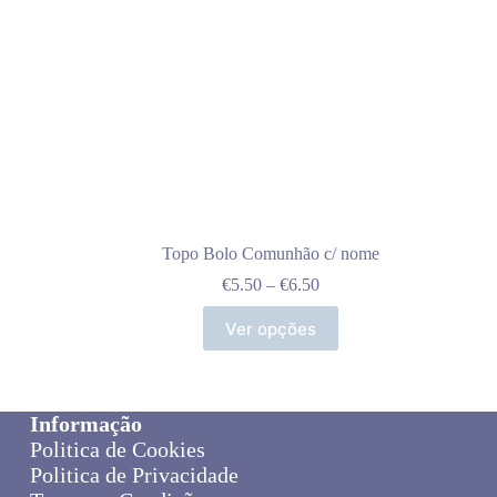
page
Topo Bolo Comunhão c/ nome
Price
€
5.50
–
€
6.50
range:
This
€5.50
Ver opções
product
through
has
€6.50
multiple
variants.
The
Informação
options
Politica de Cookies
may
Politica de Privacidade
be
chosen