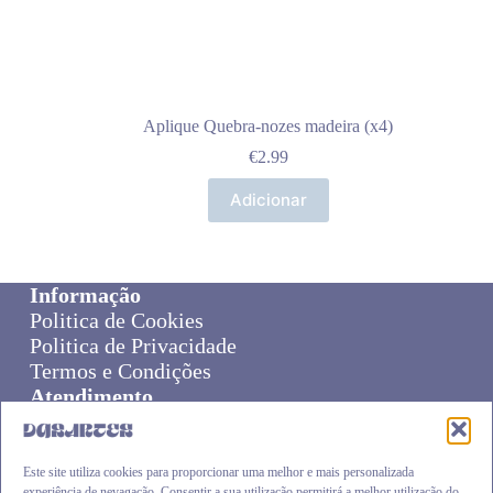
Aplique Quebra-nozes madeira (x4)
€
2.99
Adicionar
Informação
Politica de Cookies
Politica de Privacidade
Termos e Condições
Atendimento
Sobre Nós
Livro de Reclamações
Online Disput Resolution
Este site utiliza cookies para proporcionar uma melhor e mais personalizada
experiência de nevagação. Consentir a sua utilização permitirá a melhor utilização do