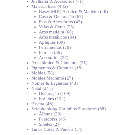
produtos
71
Joalharia & Acessórios
71
485
produtos
Material base
485
produtos
48
Bases MDF, Acrílico & Madeira
48
67
produtos
Casa & Decoração
67
42
produtos
Fios & Acessórios
42
23
produtos
Velas & Ceras
23
60
produtos
Aros madeira
60
produtos
84
Aros metálicos
84
89
produtos
Apliques
89
produtos
20
Ferramentas
20
36
produtos
Florista
36
produtos
27
Acessórios
27
produtos
21
Pó cerâmico & Cimentos
21
18
produtos
Pigmentos & Corantes
18
56
produtos
Moldes
56
produtos
27
Moldes Macramé
27
produtos
43
Nomes & Legendas
43
241
produtos
Natal
241
produtos
109
Decoração
109
132
produtos
Enfeites
132
46
produtos
Páscoa
46
produtos
68
Scrapbooking Carimbos Furadores
68
20
produtos
Álbuns
20
produtos
45
Furadores
45
2
produtos
Sinetes
2
produtos
34
Tintas Colas & Pincéis
34
produtos