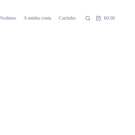
Produtos
A minha conta
Carrinho
€
0.00
Carrinho
de
compras