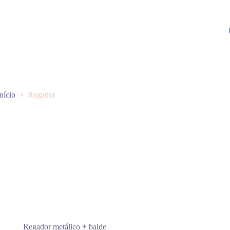
Início
Regador
Regador metálico + balde