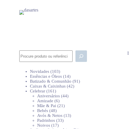
P
u
l
a
r
p
a
r
a
o
Pesquisar
c
o
n
103
Novidades
103
t
produtos
14
Essências e Óleos
14
e
produtos
91
Batizado & Comunhão
91
ú
42
produtos
Caixas & Caixinhas
42
d
161
produtos
Celebrar
161
o
produtos
44
Aniversários
44
6
produtos
Amizade
6
produtos
21
Mãe & Pai
21
48
produtos
Bebés
48
produtos
13
Avós & Netos
13
33
produtos
Padrinhos
33
17
produtos
Noivos
17