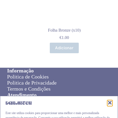
Folha Bronze (x10)
€
1.00
Adicionar
Informação
Politica de Cookies
Politica de Privacidade
Termos e Condições
Atendimento
Sobre Nós
Livro de Reclamações
Online Disput Resolution
Este site utiliza cookies para proporcionar uma melhor e mais personalizada
experiência de nevagação. Consentir a sua utilização permitirá a melhor utilização do