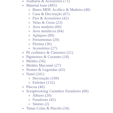
produtos
71
Joalharia & Acessórios
71
485
produtos
Material base
485
produtos
48
Bases MDF, Acrílico & Madeira
48
67
produtos
Casa & Decoração
67
42
produtos
Fios & Acessórios
42
23
produtos
Velas & Ceras
23
60
produtos
Aros madeira
60
produtos
84
Aros metálicos
84
89
produtos
Apliques
89
produtos
20
Ferramentas
20
36
produtos
Florista
36
produtos
27
Acessórios
27
produtos
21
Pó cerâmico & Cimentos
21
18
produtos
Pigmentos & Corantes
18
56
produtos
Moldes
56
produtos
27
Moldes Macramé
27
produtos
43
Nomes & Legendas
43
241
produtos
Natal
241
produtos
109
Decoração
109
132
produtos
Enfeites
132
46
produtos
Páscoa
46
produtos
68
Scrapbooking Carimbos Furadores
68
20
produtos
Álbuns
20
produtos
45
Furadores
45
2
produtos
Sinetes
2
produtos
34
Tintas Colas & Pincéis
34
produtos