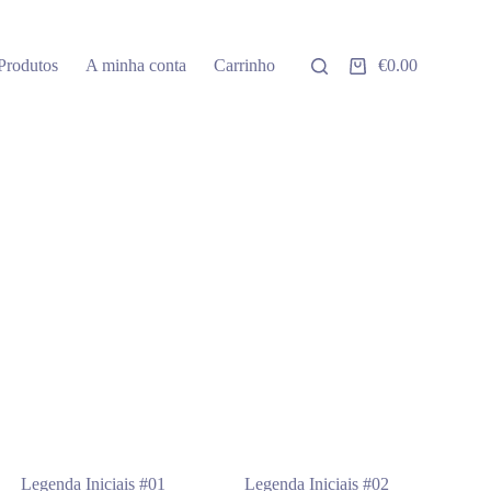
Produtos
A minha conta
Carrinho
€
0.00
Carrinho
de
compras
Legenda Iniciais #01
Legenda Iniciais #02