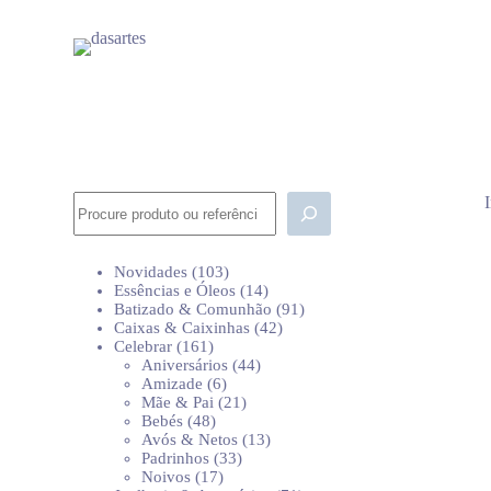
P
u
l
a
r
p
a
r
a
o
Pesquisar
c
o
n
103
Novidades
103
t
produtos
14
Essências e Óleos
14
e
produtos
91
Batizado & Comunhão
91
ú
42
produtos
Caixas & Caixinhas
42
d
161
produtos
Celebrar
161
o
produtos
44
Aniversários
44
6
produtos
Amizade
6
produtos
21
Mãe & Pai
21
48
produtos
Bebés
48
produtos
13
Avós & Netos
13
33
produtos
Padrinhos
33
17
produtos
Noivos
17