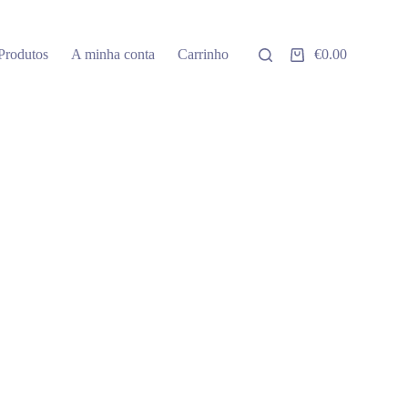
Produtos
A minha conta
Carrinho
€
0.00
Carrinho
de
compras