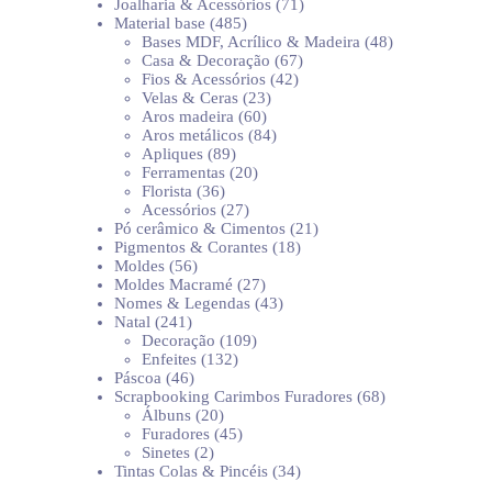
produtos
71
Joalharia & Acessórios
71
485
produtos
Material base
485
produtos
48
Bases MDF, Acrílico & Madeira
48
67
produtos
Casa & Decoração
67
42
produtos
Fios & Acessórios
42
23
produtos
Velas & Ceras
23
60
produtos
Aros madeira
60
produtos
84
Aros metálicos
84
89
produtos
Apliques
89
produtos
20
Ferramentas
20
36
produtos
Florista
36
produtos
27
Acessórios
27
produtos
21
Pó cerâmico & Cimentos
21
18
produtos
Pigmentos & Corantes
18
56
produtos
Moldes
56
produtos
27
Moldes Macramé
27
produtos
43
Nomes & Legendas
43
241
produtos
Natal
241
produtos
109
Decoração
109
132
produtos
Enfeites
132
46
produtos
Páscoa
46
produtos
68
Scrapbooking Carimbos Furadores
68
20
produtos
Álbuns
20
produtos
45
Furadores
45
2
produtos
Sinetes
2
produtos
34
Tintas Colas & Pincéis
34
produtos