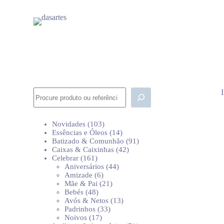
P
u
l
a
r
p
a
r
a
o
Pesquisar
c
o
n
103
Novidades
103
t
produtos
14
Essências e Óleos
14
e
produtos
91
Batizado & Comunhão
91
ú
42
produtos
Caixas & Caixinhas
42
d
161
produtos
Celebrar
161
o
produtos
44
Aniversários
44
6
produtos
Amizade
6
produtos
21
Mãe & Pai
21
48
produtos
Bebés
48
produtos
13
Avós & Netos
13
33
produtos
Padrinhos
33
17
produtos
Noivos
17